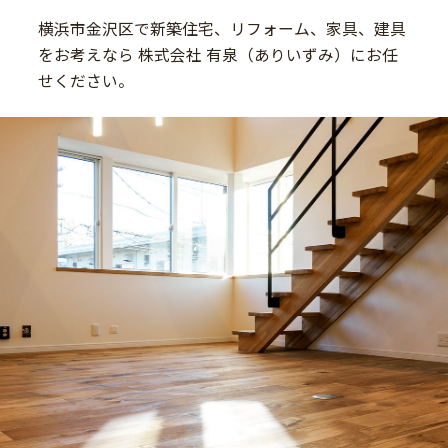
2017/02/03
横浜市金沢区で新築住宅、リフォーム、家具、建具
ブログ
をお考えなら
株式会社 有泉（ありいずみ）にお任
幼稚園用の注文家具（ロッカー）
せください。
2017/01/25
ブログ
【フルオーダー】畳ユニット