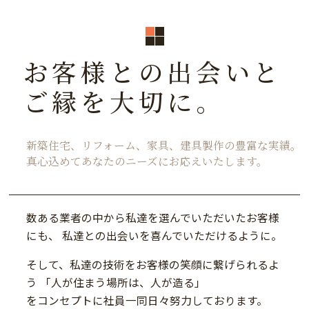
2018/05/18
ブログ
ＴＤＹ リモデルコレクション ２０１８
お客様との出会いと
ご縁を大切に。
2018/05/12
ブログ
イベント案内
新築住宅、リフォーム、家具、建具製作の豊富な実績。
2018/04/06
ブログ
真心込めてあなたのニーズにお応えいたします。
横須賀市N様邸【注文住宅】
2017/06/12
ブログ
数ある業者の中から私達を選んでいただいたお客様
収納付きベンチ【注文家具】
にも、
私達との出会いを喜んでいただけるように。
そして、私達の技術をお客様の笑顔に繋げられるよ
2017/05/10
ブログ
う
「人が住まう場所は、人が造る」
注文住宅の上棟式
をコンセプトに社員一同日々努力しております。