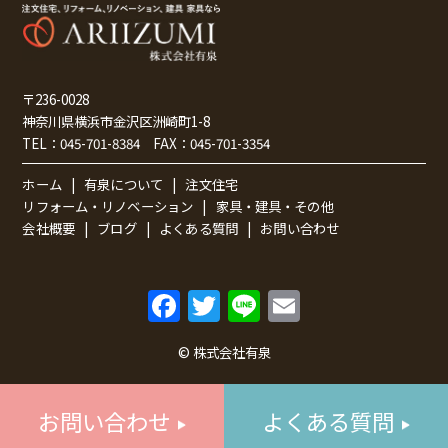
〒236-0028
神奈川県横浜市金沢区洲崎町1-8
TEL：
045-701-8384
FAX：
045-701-3354
ホーム
有泉について
注文住宅
リフォーム・リノベーション
家具・建具・その他
会社概要
ブログ
よくある質問
お問い合わせ
F
T
Li
E
a
w
n
m
© 株式会社有泉
c
itt
e
ai
e
er
l
お問い合わせ
よくある質問
b