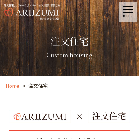
t
o
menu
g
g
l
e
注文住宅
n
a
v
i
Custom housing
g
a
t
i
o
n
Home
注文住宅