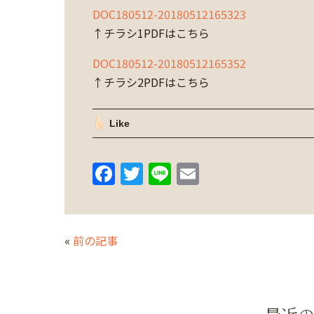
DOC180512-20180512165323
↑チラシ1PDFはこちら
DOC180512-20180512165352
↑チラシ2PDFはこちら
Like
F
T
Li
E
a
w
n
m
c
itt
e
ai
e
er
l
«
前の記事
b
o
o