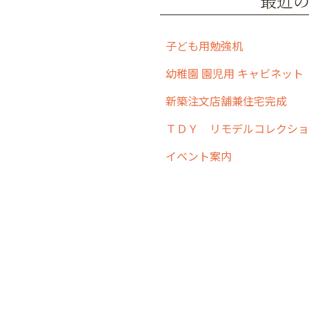
最近
k
子ども用勉強机
幼稚園 園児用 キャビネット
新築注文店舗兼住宅完成
イベント案内