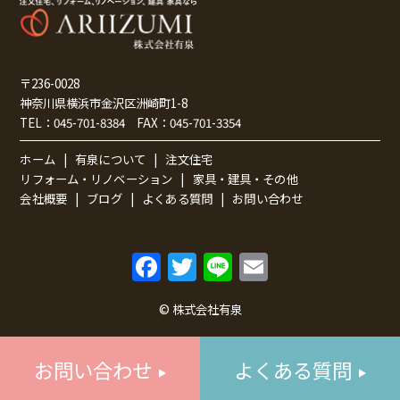
〒236-0028
神奈川県横浜市金沢区洲崎町1-8
TEL：
045-701-8384
FAX：
045-701-3354
ホーム
有泉について
注文住宅
リフォーム・リノベーション
家具・建具・その他
会社概要
ブログ
よくある質問
お問い合わせ
F
T
Li
E
a
w
n
m
© 株式会社有泉
c
itt
e
ai
e
er
l
お問い合わせ
よくある質問
b