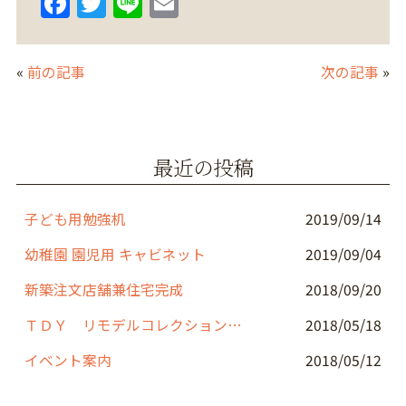
F
T
Li
E
a
w
n
m
c
itt
e
ai
«
前の記事
次の記事
»
e
er
l
b
o
最近の投稿
o
k
子ども用勉強机
2019/09/14
幼稚園 園児用 キャビネット
2019/09/04
新築注文店舗兼住宅完成
2018/09/20
ＴＤＹ リモデルコレクション ２０１８
2018/05/18
イベント案内
2018/05/12