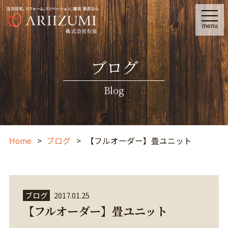
t
o
menu
g
g
l
e
ブログ
n
a
v
i
Blog
g
a
t
i
o
n
Home
ブログ
【フルオーダー】畳ユニット
ブログ
2017.01.25
【フルオーダー】畳ユニット