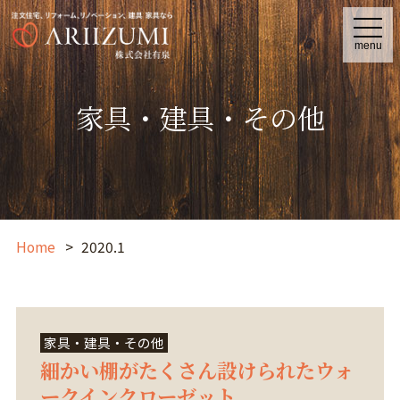
t
o
menu
g
g
l
e
家具・建具・その他
n
a
v
i
g
a
t
i
o
n
Home
2020.1
家具・建具・その他
細かい棚がたくさん設けられたウォ
ークインクローゼット