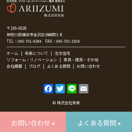
〒236-0028
神奈川県横浜市金沢区洲崎町1-8
TEL：
045-701-8384
FAX：
045-701-3354
ホーム
有泉について
注文住宅
リフォーム・リノベーション
家具・建具・その他
会社概要
ブログ
よくある質問
お問い合わせ
F
T
Li
E
a
w
n
m
© 株式会社有泉
c
itt
e
ai
e
er
l
お問い合わせ
よくある質問
b