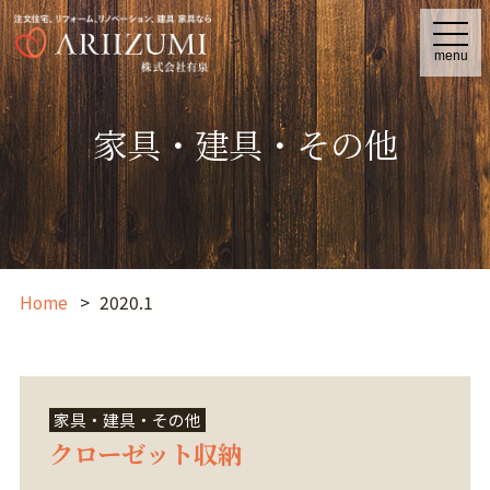
t
o
menu
g
g
l
e
家具・建具・その他
n
a
v
i
g
a
t
i
o
n
Home
2020.1
家具・建具・その他
クローゼット収納