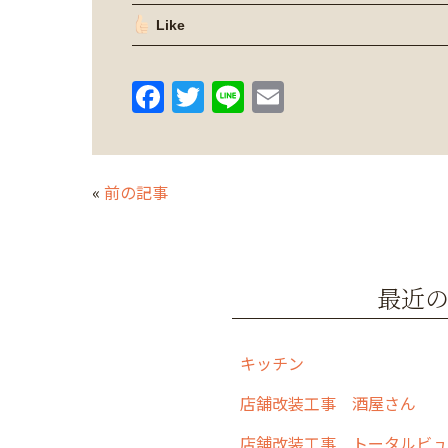
Like
F
T
Li
E
a
w
n
m
c
itt
e
ai
e
er
l
«
前の記事
b
o
o
最近
k
キッチン
店舗改装工事 酒屋さん