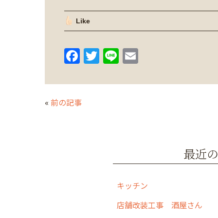
Like
F
T
Li
E
a
w
n
m
c
itt
e
ai
e
er
l
«
前の記事
b
o
o
最近
k
キッチン
店舗改装工事 酒屋さん