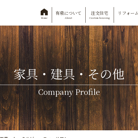
有泉について
注文住宅
リフォー
About
Custom housing
Home
家具・建具・その他
Company Profile