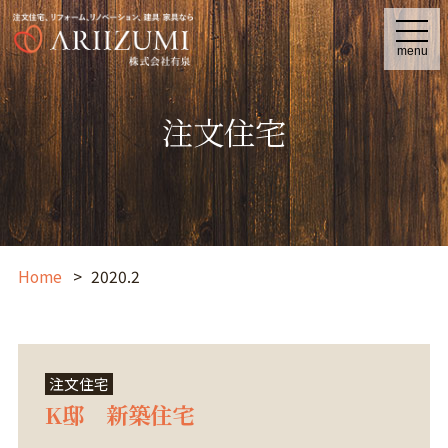
t
o
menu
g
g
l
e
注文住宅
n
a
v
i
g
a
t
i
o
n
Home
2020.2
注文住宅
K邸 新築住宅