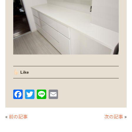
Like
F
T
Li
E
a
w
n
m
c
itt
e
ai
«
前の記事
次の記事
»
e
er
l
b