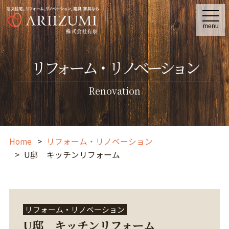
t
o
menu
g
g
l
e
リフォーム・リノベーション
n
a
v
i
Renovation
g
a
t
i
o
n
Home
リフォーム・リノベーション
U邸 キッチンリフォーム
リフォーム・リノベーション
U邸 キッチンリフォーム