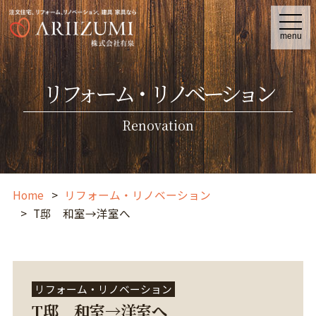
t
o
menu
g
g
l
e
リフォーム・リノベーション
n
a
v
i
Renovation
g
a
t
i
o
n
Home
リフォーム・リノベーション
T邸 和室→洋室へ
リフォーム・リノベーション
T邸 和室→洋室へ