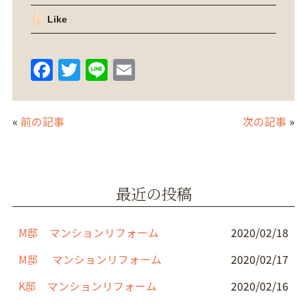
Like
F
T
Li
E
a
w
n
m
c
itt
e
ai
«
前の記事
次の記事
»
e
er
l
b
o
最近の投稿
o
k
M邸 マンションリフォーム
2020/02/18
M邸 マンションリフォーム
2020/02/17
K邸 マンションリフォーム
2020/02/16