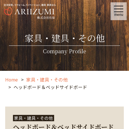
t
o
menu
g
g
l
e
家具・建具・その他
n
a
v
i
Company Profile
g
a
t
i
o
n
Home
家具・建具・その他
ヘッドボード＆ベッドサイドボード
家具・建具・その他
ヘッドボード＆ベッドサイドボード