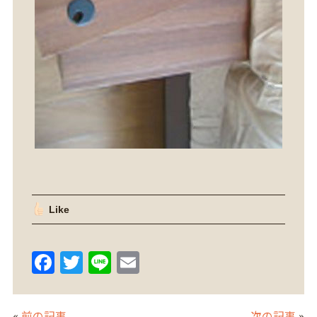
Like
F
T
Li
E
a
w
n
m
c
itt
e
ai
«
前の記事
次の記事
»