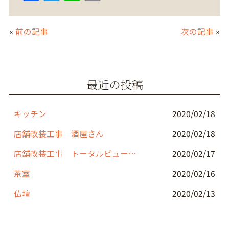
a
w
n
m
c
itt
e
ai
«
前の記事
次の記事
»
e
er
l
b
o
最近の投稿
o
k
キッチン
2020/02/18
店舗改装工事 酒屋さん
2020/02/18
店舗改装工事 トータルビューティーサロン
2020/02/17
茶室
2020/02/16
仏壇
2020/02/13