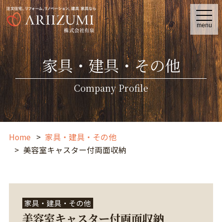
t
o
menu
g
g
l
e
家具・建具・その他
n
a
v
i
Company Profile
g
a
t
i
o
n
Home
家具・建具・その他
美容室キャスター付両面収納
家具・建具・その他
美容室キャスター付両面収納