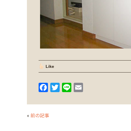
Like
F
T
Li
E
a
w
n
m
c
itt
e
ai
e
er
l
«
前の記事
b