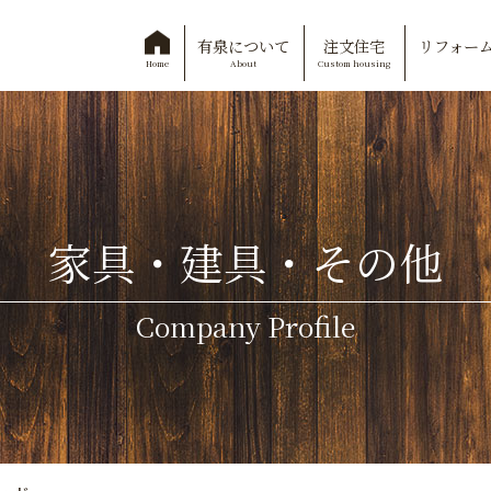
有泉について
注文住宅
リフォー
About
Custom housing
Home
家具・建具・その他
Company Profile