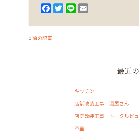
F
T
Li
E
a
w
n
m
c
itt
e
ai
e
er
l
«
前の記事
b
o
o
最近
k
キッチン
店舗改装工事 酒屋さん
茶室