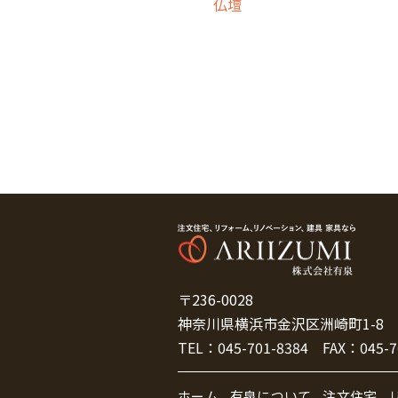
仏壇
〒236-0028
神奈川県横浜市金沢区洲崎町1-8
TEL：
045-701-8384
FAX：
045-7
ホーム
有泉について
注文住宅