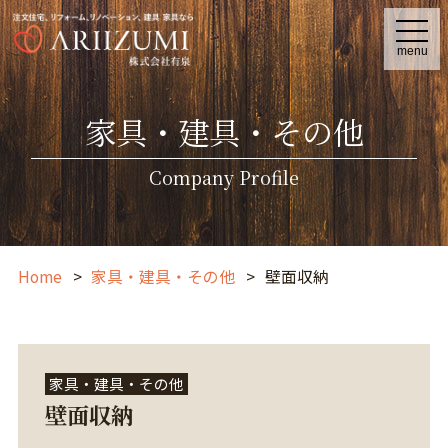
t
o
menu
g
g
l
e
家具・建具・その他
n
a
v
i
Company Profile
g
a
t
i
o
n
Home
家具・建具・その他
壁面収納
家具・建具・その他
壁面収納