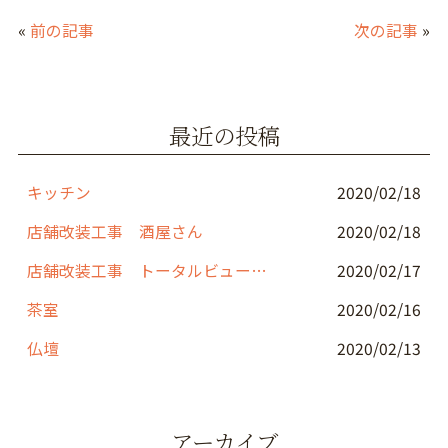
c
itt
e
ai
«
前の記事
次の記事
»
e
er
l
b
o
最近の投稿
o
k
キッチン
2020/02/18
店舗改装工事 酒屋さん
2020/02/18
店舗改装工事 トータルビューティーサロン
2020/02/17
茶室
2020/02/16
仏壇
2020/02/13
アーカイブ