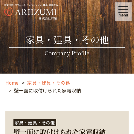
t
o
menu
g
g
l
e
家具・建具・その他
n
a
v
i
Company Profile
g
a
t
i
o
n
Home
家具・建具・その他
壁一面に取付けられた家電収納
家具・建具・その他
壁一面に取付けられた家電収納