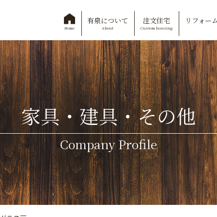
有泉について
注文住宅
リフォー
About
Custom housing
Home
家具・建具・その他
Company Profile