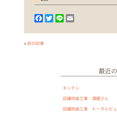
F
T
Li
E
a
w
n
m
c
itt
e
ai
e
er
l
«
前の記事
b
o
o
最近
k
キッチン
店舗改装工事 酒屋さん