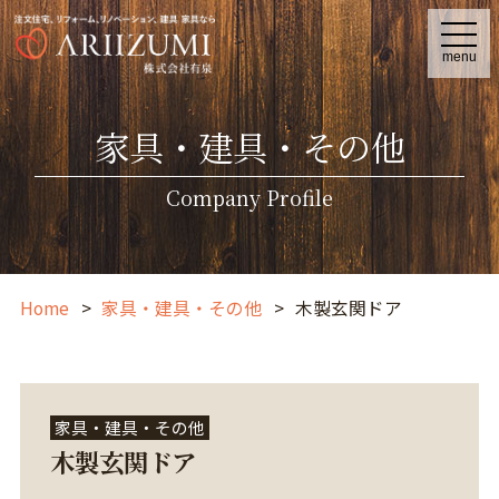
t
o
menu
g
g
l
e
家具・建具・その他
n
a
v
i
Company Profile
g
a
t
i
o
n
Home
家具・建具・その他
木製玄関ドア
家具・建具・その他
木製玄関ドア