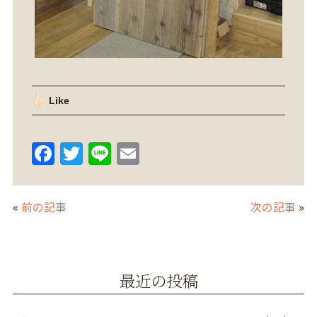
Like
F
T
Li
E
a
w
n
m
c
itt
e
ai
«
前の記事
次の記事
»
e
er
l
b
o
最近の投稿
o
k