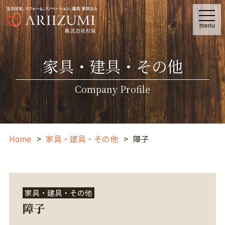
t
o
menu
g
g
l
e
家具・建具・その他
n
a
v
i
Company Profile
g
a
t
i
o
n
Home
家具・建具・その他
障子
家具・建具・その他
障子