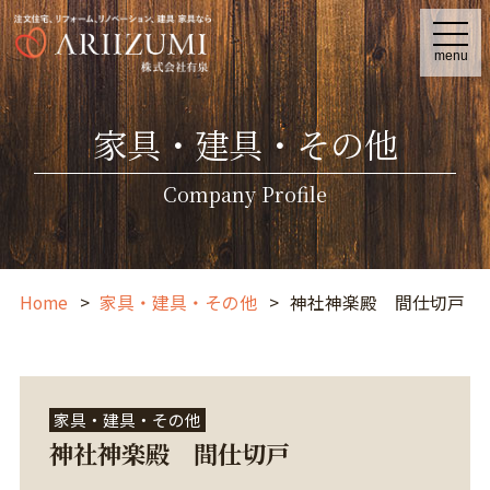
t
o
menu
g
g
l
e
家具・建具・その他
n
a
v
i
Company Profile
g
a
t
i
o
n
Home
家具・建具・その他
神社神楽殿 間仕切戸
家具・建具・その他
神社神楽殿 間仕切戸