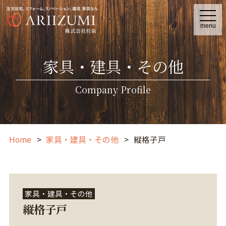
t
o
menu
g
g
l
e
家具・建具・その他
n
a
v
i
Company Profile
g
a
t
i
o
n
Home
家具・建具・その他
縦格子戸
家具・建具・その他
縦格子戸