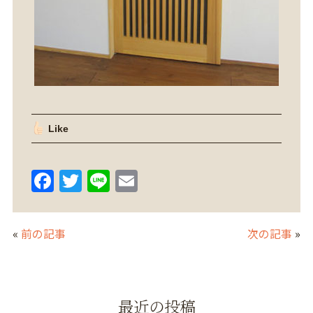
Like
F
T
Li
E
a
w
n
m
c
itt
e
ai
«
前の記事
次の記事
»
e
er
l
b
o
最近の投稿