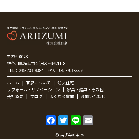
〒236-0028
神奈川県横浜市金沢区洲崎町1-8
TEL：
045-701-8384
FAX：
045-701-3354
ホーム
有泉について
注文住宅
リフォーム・リノベーション
家具・建具・その他
会社概要
ブログ
よくある質問
お問い合わせ
F
T
Li
E
a
w
n
m
© 株式会社有泉