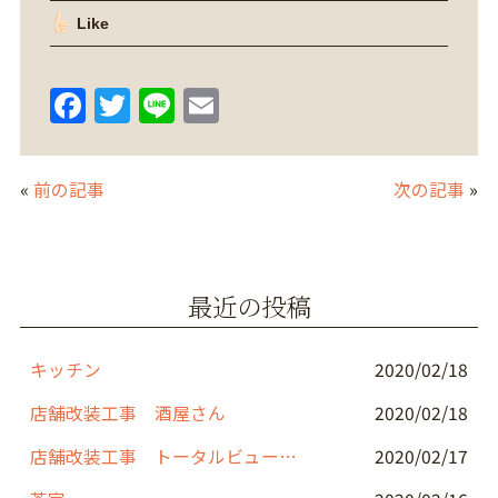
Like
F
T
Li
E
a
w
n
m
c
itt
e
ai
«
前の記事
次の記事
»
e
er
l
b
o
最近の投稿
o
k
キッチン
2020/02/18
店舗改装工事 酒屋さん
2020/02/18
店舗改装工事 トータルビューティーサロン
2020/02/17