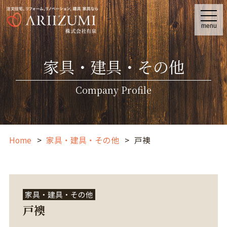
t
o
menu
g
g
l
e
家具・建具・その他
n
a
v
i
Company Profile
g
a
t
i
o
n
Home
家具・建具・その他
戸襖
家具・建具・その他
戸襖